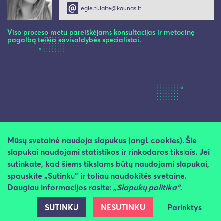
egle.tulaite@kaunas.lt
Viso proceso metu pareiškėjams konsultacijas ir metodinę
pagalbą teikia savivaldybės specialistai.
Mūsų svetainė naudoja slapukus (angl. cookies). Šie
slapukai naudojami statistikos ir rinkodaros tikslais. Jei
sutinkate, kad šiems tikslams būtų naudojami slapukai,
spauskite „Sutinku" ir toliau naudokitės svetaine.
Daugiau informacijos rasite:
„Slapukų politika“
.
SUTINKU
NESUTINKU
Parinktys