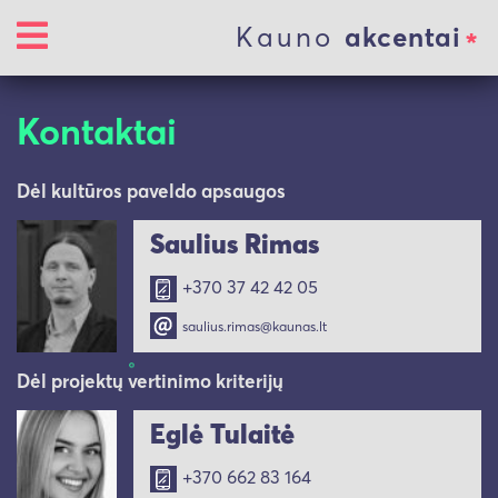
Kauno
akcentai
Kontaktai
Dėl kultūros paveldo apsaugos
Saulius Rimas
+370 37 42 42 05
saulius.rimas@kaunas.lt
Dėl projektų vertinimo kriterijų
Eglė Tulaitė
+370 662 83 164