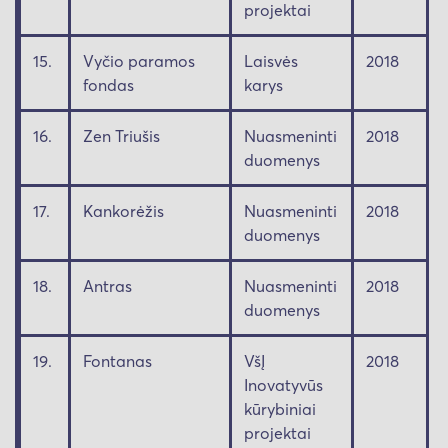
projektai
15.
Vyčio paramos
Laisvės
2018
fondas
karys
16.
Zen Triušis
Nuasmeninti
2018
duomenys
17.
Kankorėžis
Nuasmeninti
2018
duomenys
18.
Antras
Nuasmeninti
2018
duomenys
19.
Fontanas
VšĮ
2018
Inovatyvūs
kūrybiniai
projektai