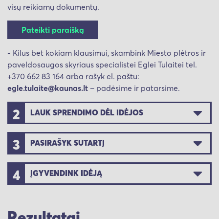
visų reikiamų dokumentų.
Pateikti paraišką
- Kilus bet kokiam klausimui, skambink Miesto plėtros ir
paveldosaugos skyriaus specialistei Eglei Tulaitei tel.
+370 662 83 164 arba rašyk el. paštu:
egle.tulaite@kaunas.lt
– padėsime ir patarsime.
2
LAUK SPRENDIMO DĖL IDĖJOS
3
PASIRAŠYK SUTARTĮ
4
ĮGYVENDINK IDĖJĄ
Rezultatai