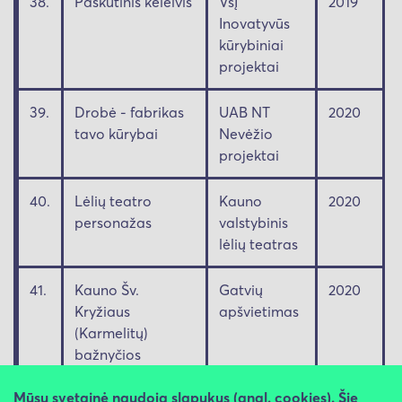
38.
Paskutinis keleivis
VšĮ
2019
Inovatyvūs
kūrybiniai
projektai
39.
Drobė - fabrikas
UAB NT
2020
tavo kūrybai
Nevėžio
projektai
40.
Lėlių teatro
Kauno
2020
personažas
valstybinis
lėlių teatras
41.
Kauno Šv.
Gatvių
2020
Kryžiaus
apšvietimas
(Karmelitų)
bažnyčios
apšvietimo
rekonstrukcijos
Mūsų svetainė naudoja slapukus (angl. cookies). Šie