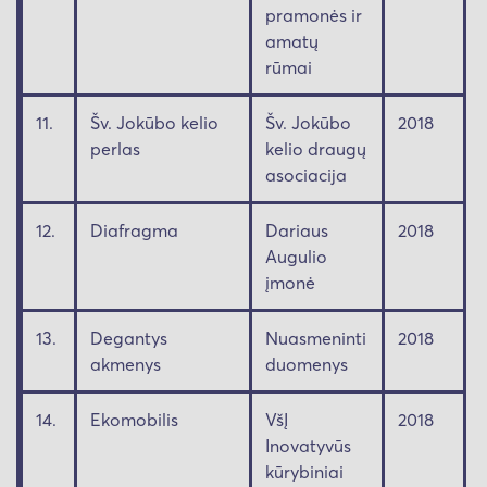
pramonės ir
amatų
rūmai
11.
Šv. Jokūbo kelio
Šv. Jokūbo
2018
perlas
kelio draugų
asociacija
12.
Diafragma
Dariaus
2018
Augulio
įmonė
13.
Degantys
Nuasmeninti
2018
akmenys
duomenys
14.
Ekomobilis
VšĮ
2018
Inovatyvūs
kūrybiniai