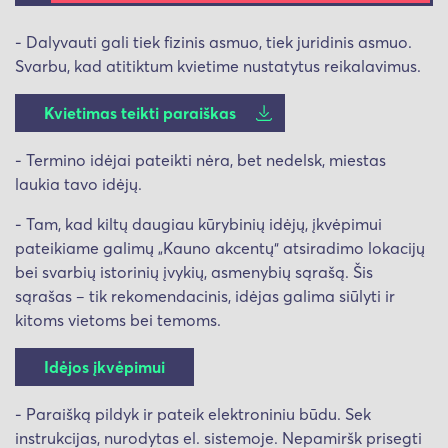
- Dalyvauti gali tiek fizinis asmuo, tiek juridinis asmuo.
Svarbu, kad atitiktum kvietime nustatytus reikalavimus.
Kvietimas teikti paraiškas
- Termino idėjai pateikti nėra, bet nedelsk, miestas
laukia tavo idėjų.
- Tam, kad kiltų daugiau kūrybinių idėjų, įkvėpimui
pateikiame galimų
Kauno akcentų
atsiradimo lokacijų
„
“
bei svarbių istorinių įvykių, asmenybių sąrašą. Šis
sąrašas
tik rekomendacinis, idėjas galima siūlyti ir
–
kitoms vietoms bei temoms.
Idėjos įkvėpimui
- Paraišką pildyk ir pateik elektroniniu būdu. Sek
instrukcijas, nurodytas el. sistemoje. Nepamiršk prisegti