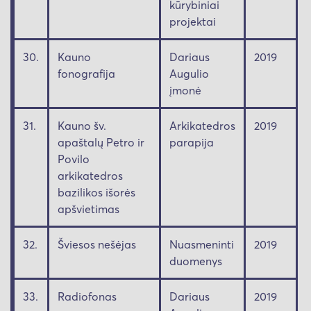
kūrybiniai
projektai
30.
Kauno
Dariaus
2019
fonografija
Augulio
įmonė
31.
Kauno šv.
Arkikatedros
2019
apaštalų Petro ir
parapija
Povilo
arkikatedros
bazilikos išorės
apšvietimas
32.
Šviesos nešėjas
Nuasmeninti
2019
duomenys
33.
Radiofonas
Dariaus
2019