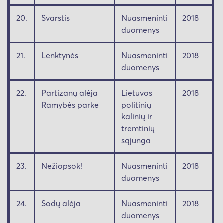
20.
Svarstis
Nuasmeninti
2018
duomenys
21.
Lenktynės
Nuasmeninti
2018
duomenys
22.
Partizanų alėja
Lietuvos
2018
Ramybės parke
politinių
kalinių ir
tremtinių
sąjunga
23.
Nežiopsok!
Nuasmeninti
2018
duomenys
24.
Sodų alėja
Nuasmeninti
2018
duomenys