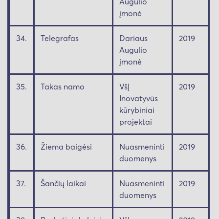
Augulio
įmonė
34.
Telegrafas
Dariaus
2019
Augulio
įmonė
35.
Takas namo
VšĮ
2019
Inovatyvūs
kūrybiniai
projektai
36.
Žiema baigėsi
Nuasmeninti
2019
duomenys
37.
Šančių laikai
Nuasmeninti
2019
duomenys