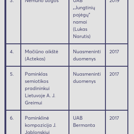
3.
Nemuno uogos
UAB
2019
„Jungtinių
pajėgų“
namai
(Lukas
Narutis)
4.
Mačiūno aikštė
Nuasmeninti
2017
(Actekas)
duomenys
5.
Paminklas
Nuasmeninti
2017
semiotikos
duomenys
pradininkui
Lietuvoje A. J.
Greimui
6.
Paminklinė
UAB
2017
kompozicija J.
Bermanta
Jablonskiui