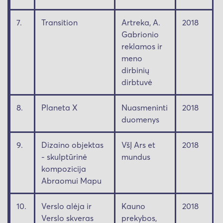
7.
Transition
Artreka, A.
2018
Gabrionio
reklamos ir
meno
dirbinių
dirbtuvė
8.
Planeta X
Nuasmeninti
2018
duomenys
9.
Dizaino objektas
VšĮ Ars et
2018
- skulptūrinė
mundus
kompozicija
Abraomui Mapu
10.
Verslo alėja ir
Kauno
2018
Verslo skveras
prekybos,