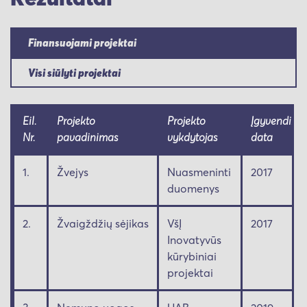
Finansuojami projektai
Visi siūlyti projektai
Eil.
Projekto
Projekto
Įgyvendini
Nr.
pavadinimas
vykdytojas
data
1.
Žvejys
Nuasmeninti
2017
duomenys
2.
Žvaigždžių sėjikas
VšĮ
2017
Inovatyvūs
kūrybiniai
projektai