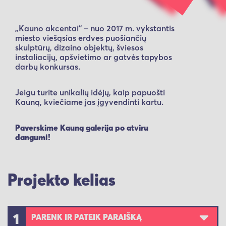
„Kauno akcentai“ – nuo 2017 m. vykstantis
miesto viešąsias erdves puošiančių
skulptūrų, dizaino objektų, šviesos
instaliacijų, apšvietimo ar gatvės tapybos
darbų konkursas.
Jeigu turite unikalių idėjų, kaip papuošti
Kauną, kviečiame jas įgyvendinti kartu.
Paverskime Kauną galerija po atviru
dangumi!
Projekto kelias
1
PARENK IR PATEIK PARAIŠKĄ