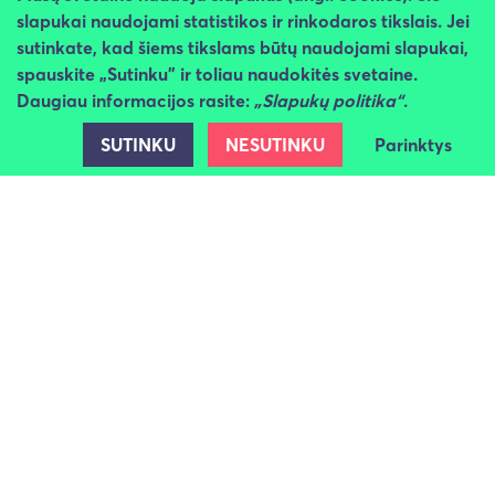
slapukai naudojami statistikos ir rinkodaros tikslais. Jei
sutinkate, kad šiems tikslams būtų naudojami slapukai,
42.
Kauno Švč.
Gatvių
2020
spauskite „Sutinku" ir toliau naudokitės svetaine.
Jėzaus Širdies
apšvietimas
Daugiau informacijos rasite:
„Slapukų politika“
.
bažnyčios
apšvietimo
SUTINKU
NESUTINKU
Parinktys
įrengimas
43.
Kauno Švč. M.
Gatvių
2020
Marijos Ėmimo į
apšvietimas
Dangų bažnyčios
apšvietimo
Galerija
44.
Kauno Šv. Dvasios
Gatvių
2020
(Šilainių)
apšvietimas
bažnyčios
apšvietimas
45.
Kauno Kristaus
Gatvių
2020