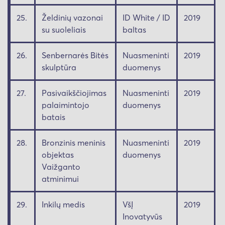
25.
Želdinių vazonai
ID White / ID
2019
su suoleliais
baltas
26.
Senbernarės Bitės
Nuasmeninti
2019
skulptūra
duomenys
27.
Pasivaikščiojimas
Nuasmeninti
2019
palaimintojo
duomenys
batais
28.
Bronzinis meninis
Nuasmeninti
2019
objektas
duomenys
Vaižganto
atminimui
29.
Inkilų medis
VšĮ
2019
Inovatyvūs